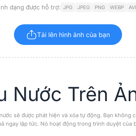
ịnh dạng được hỗ trợ:
JPG
JPEG
PNG
WEBP
AV
Tải lên hình ảnh của bạn
u Nước Trên Ản
u nước sẽ được phát hiện và xóa tự động. Bạn không c
quả ngay lập tức. Nó hoạt động trong trình duyệt của 