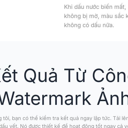
Khi dấu nước biến mất, 
không bị mờ, màu sắc k
không có dấu nữa.
Kết Quả Từ Côn
Watermark Ản
ôi, bạn có thể kiểm tra kết quả ngay lập tức. Tải l
u vết. Nó được thiết kế để hoạt động tốt ngay cả vớ