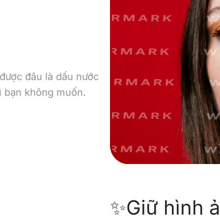
 được đâu là dấu nước
gì bạn không muốn.
✨Giữ hình ả