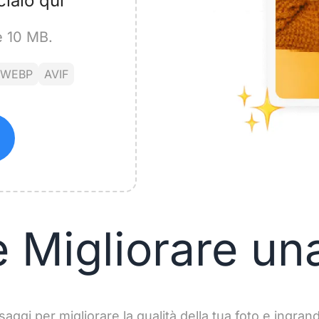
cialo qui
è 10 MB.
WEBP
AVIF
Migliorare un
aggi per migliorare la qualità della tua foto e ingran