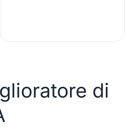
lioratore di
A