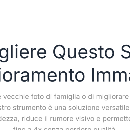
liere Questo S
ioramento Imm
re vecchie foto di famiglia o di migliorar
tro strumento è una soluzione versatile 
tidezza, riduce il rumore visivo e permet
fino a 4x senza perdere qualità.