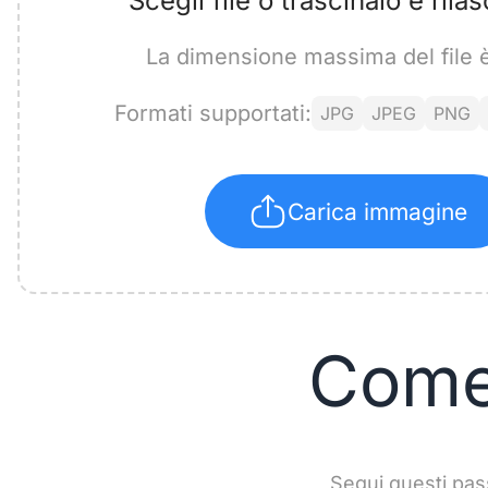
Scegli file o trascinalo e rilas
La dimensione massima del file 
Formati supportati:
JPG
JPEG
PNG
Carica immagine
Come 
Segui questi pass